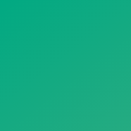
遥想公瑾当年，小乔初嫁了，雄姿英发。
羽扇纶巾，谈笑间，樯橹灰飞烟灭。
故国神游，多情应笑我，早生华发。
人生如梦，一尊还酹江月。